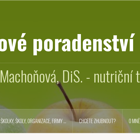
ové poradenství
Machoňová, DiS. - nutriční 
ŠKOLKY, ŠKOLY, ORGANIZACE, FIRMY …
CHCETE ZHUBNOUT?
O MNĚ