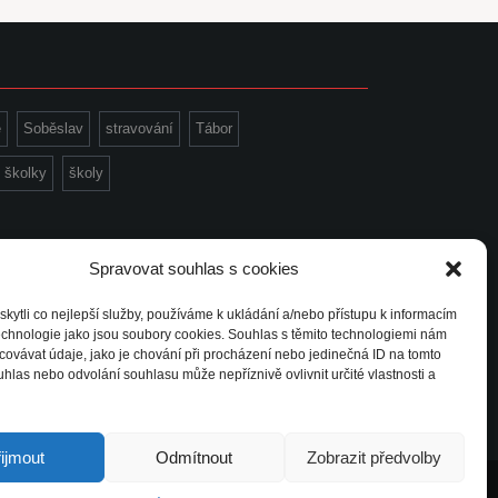
e
Soběslav
stravování
Tábor
školky
školy
www stránky: www.ondrejkalivoda.cz
Spravovat souhlas s cookies
ytli co nejlepší služby, používáme k ukládání a/nebo přístupu k informacím
technologie jako jsou soubory cookies. Souhlas s těmito technologiemi nám
ovávat údaje, jako je chování při procházení nebo jedinečná ID na tomto
e
Soběslav
stravování
Tábor
las nebo odvolání souhlasu může nepříznivě ovlivnit určité vlastnosti a
školky
školy
ijmout
Odmítnout
Zobrazit předvolby