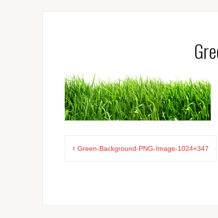
Gre
Navigace
Green-Background-PNG-Image-1024×347
pro
příspěvek