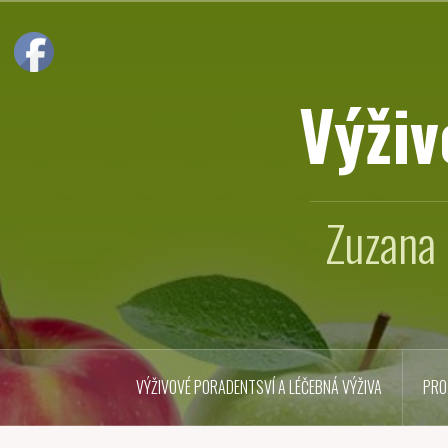
Přejít
k
obsahu
webu
Výživ
Zuzana 
VÝŽIVOVÉ PORADENTSVÍ A LÉČEBNÁ VÝŽIVA
PRO 