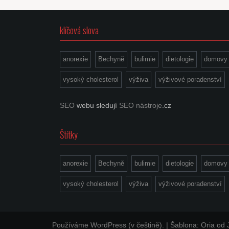
klíčová slova
anorexie
Bechyně
bulimie
dietologie
domovy
vysoký cholesterol
výživa
výživové poradenství
SEO
webu sledují
SEO nástroje
.cz
Štítky
anorexie
Bechyně
bulimie
dietologie
domovy
vysoký cholesterol
výživa
výživové poradenství
Používáme WordPress (v češtině).
|
Šablona:
Oria
od 