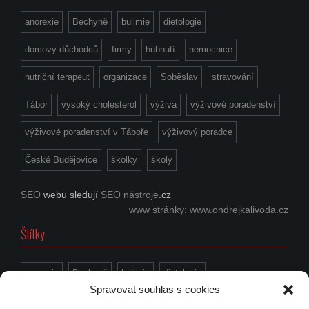
anorexie
Bechyně
bulimie
dietologie
domovy důchodců
firmy
hubnutí
nemocnice
nutriční terapeut
organizace
Soběslav
stravování
Tábor
vysoký cholesterol
výživa
výživové poradenství
výživové poradenství v Táboře
výživový poradce
České Budějovice
školky
školy
SEO
webu sledují
SEO nástroje
.cz
www stránky: www.ondrejkalivoda.cz
Štítky
anorexie
Bechyně
bulimie
dietologie
Spravovat souhlas s cookies
domovy důchodců
firmy
hubnutí
nemocnice