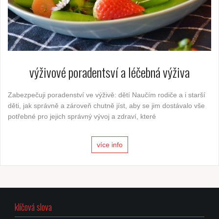
výživové poradentsví a léčebná výživa
Zabezpečuji poradenství ve výživě: dětí Naučím rodiče a i starší
děti, jak správně a zároveň chutně jíst, aby se jim dostávalo vše
potřebné pro jejich správný vývoj a zdraví, které
více info
klíčová slova