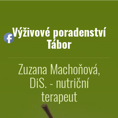
Přejít
k
obsahu
webu
Výživové poradenství
Tábor
Zuzana Machoňová,
DiS. - nutriční
terapeut