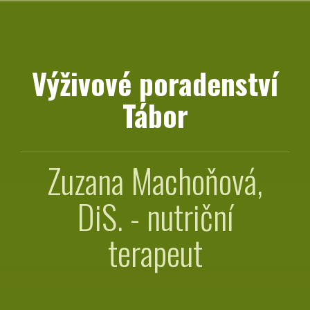
Přejít
k
obsahu
webu
Výživové poradenství
Tábor
Zuzana Machoňová,
DiS. - nutriční
terapeut