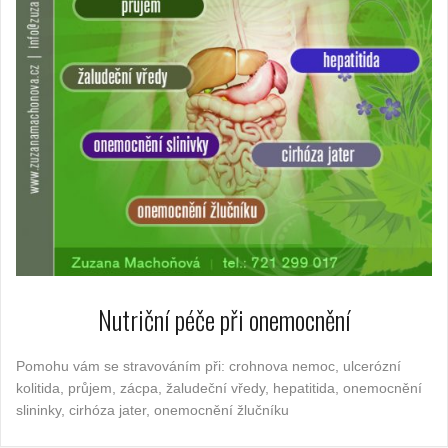
Nutriční péče při onemocnění
Pomohu vám se stravováním při: crohnova nemoc, ulcerózní
kolitida, průjem, zácpa, žaludeční vředy, hepatitida, onemocnění
slininky, cirhóza jater, onemocnění žlučníku