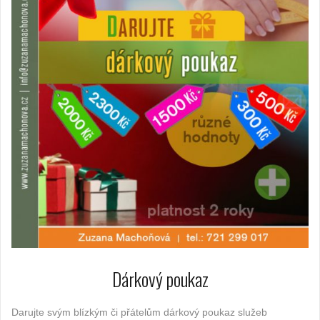
Dárkový poukaz
Darujte svým blízkým či přátelům dárkový poukaz služeb