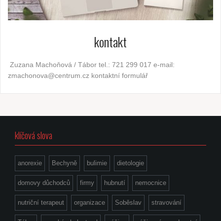
kontakt
Zuzana Machoňová / Tábor tel.: 721 299 017 e-mail:
zmachonova@centrum.cz kontaktní formulář
klíčová slova
anorexie
Bechyně
bulimie
dietologie
domovy důchodců
firmy
hubnutí
nemocnice
nutriční terapeut
organizace
Soběslav
stravování