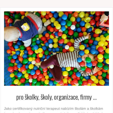
pro školky, školy, organizace, firmy …
Jako certifikovaný nutriční terapeut nabízím školám a školkám