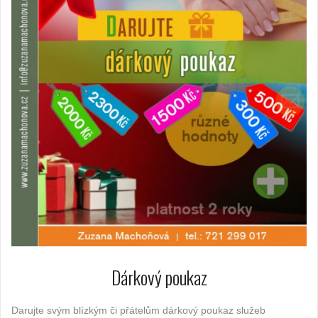
Dárkový poukaz
Darujte svým blízkým či přátelům dárkový poukaz služeb