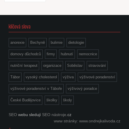
pro
příspěvky
klíčová slova
anorexie
Bechyně
bulimie
dietologie
domovy důchodců
firmy
hubnutí
nemocnice
nutriční terapeut
organizace
Soběslav
stravování
Tábor
vysoký cholesterol
výživa
výživové poradenství
výživové poradenství v Táboře
výživový poradce
České Budějovice
školky
školy
SEO
webu sledují
SEO nástroje
.cz
www stránky: www.ondrejkalivoda.cz