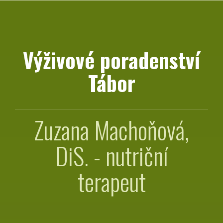
Přejít
k
obsahu
webu
Výživové poradenství
Tábor
Zuzana Machoňová,
DiS. - nutriční
terapeut