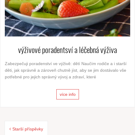
výživové poradentsví a léčebná výživa
Zabezpečuji poradenství ve výživě: dětí Naučím rodiče a i starší
děti, jak správně a zároveň chutně jíst, aby se jim dostávalo vše
potřebné pro jejich správný vývoj a zdraví, které
více info
Navigace
Starší příspěvky