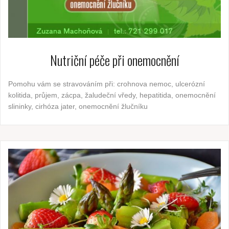
Nutriční péče při onemocnění
Pomohu vám se stravováním při: crohnova nemoc, ulcerózní
kolitida, průjem, zácpa, žaludeční vředy, hepatitida, onemocnění
slininky, cirhóza jater, onemocnění žlučníku