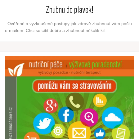
Zhubnu do plavek!
Ověřené a vyzkoušené postupy jak zdravě zhubnout vám pošlu
e-mailem. Chci se cítit dobře a zhubnout několik kil.