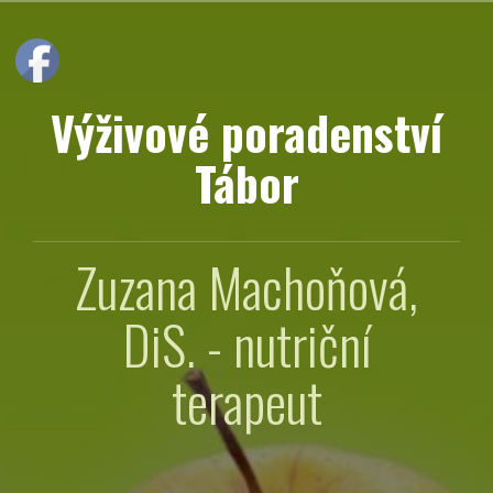
Přejít
k
obsahu
webu
Výživové poradenství
Tábor
Zuzana Machoňová,
DiS. - nutriční
terapeut