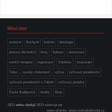
příspěvek
klíčová slova
anorexie
Bechyně
bulimie
dietologie
domovy důchodců
firmy
hubnutí
nemocnice
nutriční terapeut
organizace
Soběslav
stravování
Tábor
vysoký cholesterol
výživa
výživové poradenství
výživové poradenství v Táboře
výživový poradce
České Budějovice
školky
školy
SEO
webu sledují
SEO nástroje
.cz
www stránky: www.ondrejkalivoda.cz